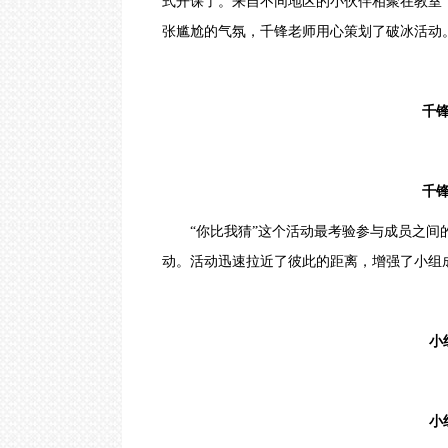
式开课了。来自不同地区的小伙伴相聚在教室
云计算视频教程
沙
张尴尬的气氛，
千锋老师
用心策划了破冰活动
｜
Go语言视频教程
哈
尔
滨
｜
千锋成
合
肥
｜
贵
千锋成
阳
｜
南
“你比我猜”这个活动最考验参与成员之间的
京
动。活动迅速拉近了彼此的距离，增强了小组
｜
济
南
O
小组
-
Z
上
海
｜
小组
深