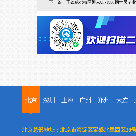
下一篇：
千锋成都校区迎来UI-1901期学员毕
北京
深圳
上海
广州
郑州
大连
北京总部地址：北京市海淀区宝盛北里西区28