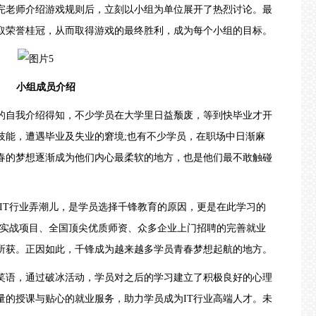
老师介绍游戏规则后，立刻以小组为单位展开了热烈讨论。最
取荣誉桂冠，从而取得游戏的最终胜利，成为每个小组的目标。
小组成员介绍
自我介绍得知，不少学员在大学里日益颓废，等到快毕业才开
技能，遭遇毕业及失业的窘境;也有不少学员，在职场中日渐麻
春的梦想逐渐成为他们内心最柔软的地方，也是他们最不敢触碰
IT行业弄潮儿，是学员选择
千锋教育
的原因，更是在此学习的
厂实战项目、全国顶尖优质师资、众多企业
上门招聘
的完善就业
所获。正因如此，千锋成为越来越多学员青春梦想起航的地方。
语，通过破冰活动，学员对之后的学习建立了积极良好的心理
量的授课与贴心的就业服务，助力学员成为IT行业高端人才。未