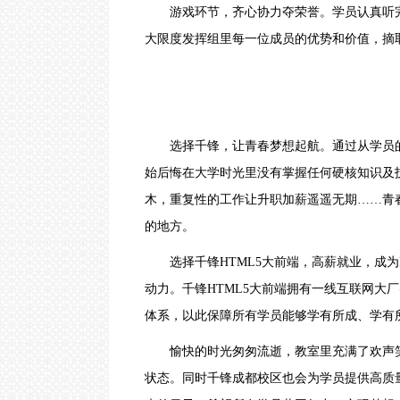
圳
游戏环节，齐心协力夺荣誉。学员认真听完
｜
武
大限度发挥组里每一位成员的优势和价值，摘
汉
｜
郑
州
｜
西
选择千锋，让青春梦想起航。通过从学员的
安
｜
始后悔在大学时光里没有掌握任何硬核知识及
青
岛
木，重复性的工作让升职加薪遥遥无期……青
｜
的地方。
重
庆
｜
选择千锋HTML5大前端，高薪就业，成为
太
动力。千锋HTML5大前端拥有一线互联网大
原
｜
体系，以此保障所有学员能够学有所成、学有
沈
阳
愉快的时光匆匆流逝，教室里充满了欢声笑
状态。同时千锋成都校区也会为学员提供高质