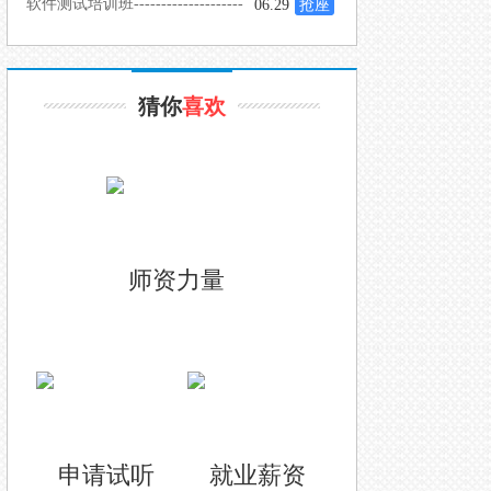
-
软件测试培训班--------------------
06.29
抢座
猜你
喜欢
师资力量
申请试听
就业薪资