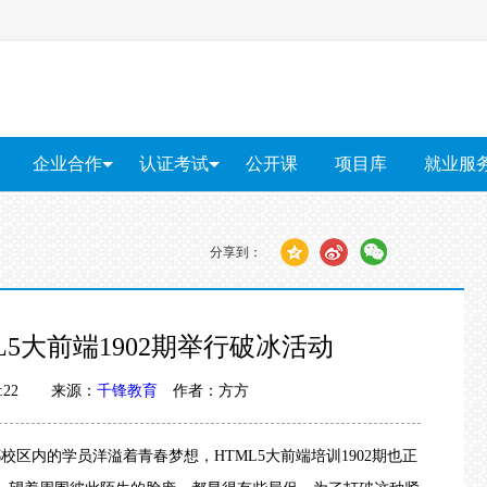
企业合作
认证考试
公开课
项目库
就业服
企业内训
PMP®培训
就业服
上门招聘
软考培训
分享到：
红帽RHCE认证
算
软件测试
大数据
智能物联网
Unity游戏开发
网络安
5大前端1902期举行破冰活动
 09:22 来源：
千锋教育
作者：方方
都校区内的学员
洋溢着青春梦想，
HTML5大前端培训
1902期也正