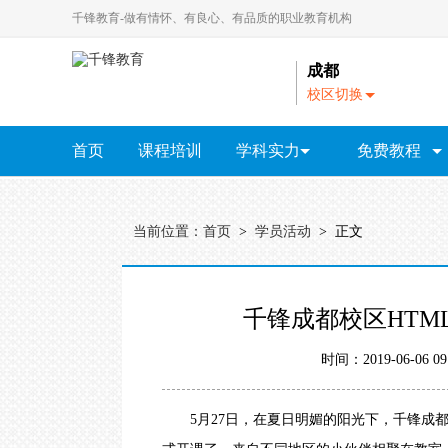
千锋教育-做有情怀、有良心、有品质的职业教育机构
成都
校区切换
A
-
首页
课程培训
学科实力
免费教程
N
北
教研院
京
全部视频教程
｜
HTML5视频教程
大
当前位置：
首页
>
学员活动
> 正文
连
Java视频教程
｜
广
Python视频教程
HTML5
Java
Python
全链路设计
云计
州
千锋成都校区HTML
｜
UI视频教程
成
都
大数据视频教程
时间：2019-06-06
｜
杭
软件测试教程
州
5月27日，在夏日明媚的阳光下，
千锋成
PHP视频教程
｜
长