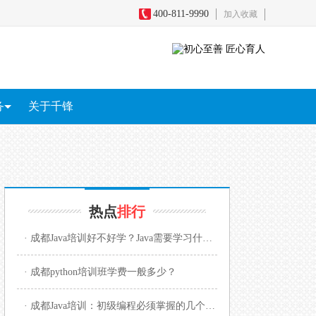
400-811-9990
加入收藏
务
关于千锋
务
全
短视频+直播电商
影视剪辑包装
游戏原画
区块链
热点
排行
· 成都Java培训好不好学？Java需要学习什么内容？
· 成都python培训班学费一般多少？
· 成都Java培训：初级编程必须掌握的几个知识点